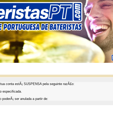
ua conta estÃ¡ SUSPENSA pela seguinte razÃ£o:
 especificada.
 poderÃ¡ ser anulada a partir de: