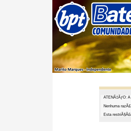
ATENÃ‡ÃƒO: A t
Nenhuma razÃ£o
Esta restriÃ§Ã£o