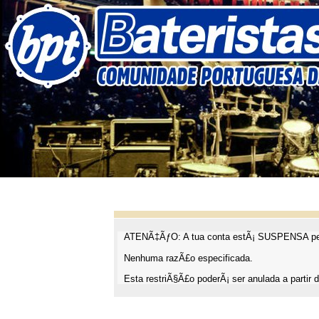
ATENÃ‡ÃƒO: A tua conta estÃ¡ SUSPENSA pel
Nenhuma razÃ£o especificada.
Esta restriÃ§Ã£o poderÃ¡ ser anulada a partir d