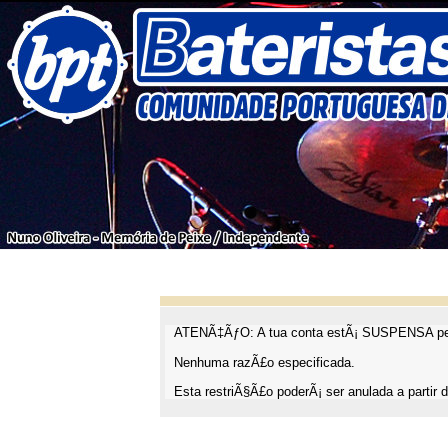
ATENÃ‡ÃƒO: A tua conta estÃ¡ SUSPENSA pel
Nenhuma razÃ£o especificada.
Esta restriÃ§Ã£o poderÃ¡ ser anulada a partir d