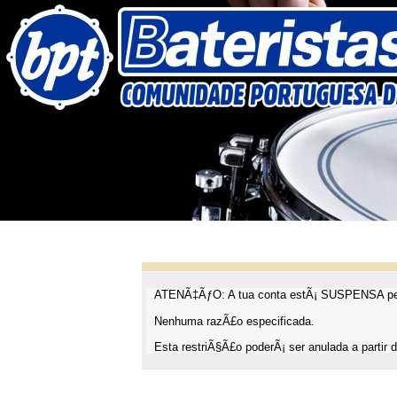
ATENÃ‡ÃƒO: A tua conta estÃ¡ SUSPENSA pel
Nenhuma razÃ£o especificada.
Esta restriÃ§Ã£o poderÃ¡ ser anulada a partir d