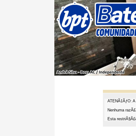
ATENÃ‡ÃƒO: A t
Nenhuma razÃ£o
Esta restriÃ§Ã£o