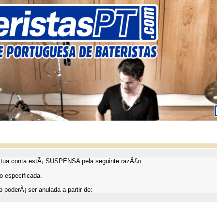
ua conta estÃ¡ SUSPENSA pela seguinte razÃ£o:
 especificada.
 poderÃ¡ ser anulada a partir de: