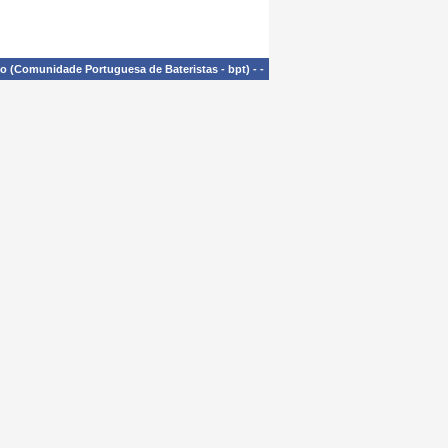
£o (Comunidade Portuguesa de Bateristas - bpt)
-
-