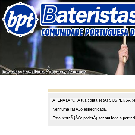
ATENÃ‡ÃƒO: A tua conta estÃ¡ SUSPENSA pel
Nenhuma razÃ£o especificada.
Esta restriÃ§Ã£o poderÃ¡ ser anulada a partir d