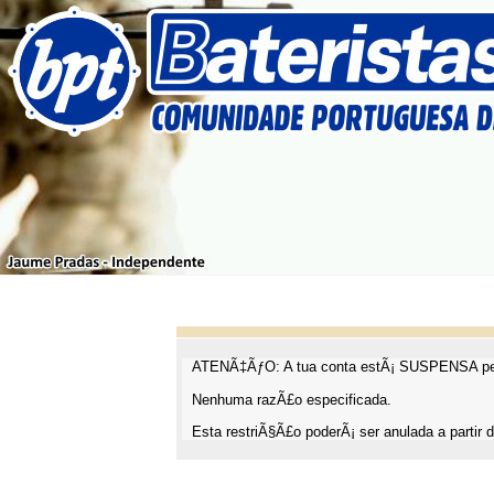
ATENÃ‡ÃƒO: A tua conta estÃ¡ SUSPENSA pel
Nenhuma razÃ£o especificada.
Esta restriÃ§Ã£o poderÃ¡ ser anulada a partir d