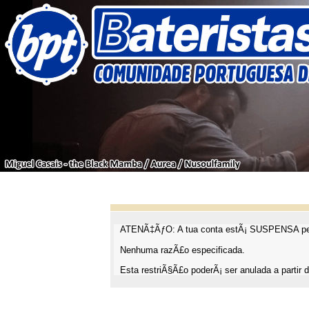
ATENÃ‡ÃƒO: A tua conta estÃ¡ SUSPENSA pel
Nenhuma razÃ£o especificada.
Esta restriÃ§Ã£o poderÃ¡ ser anulada a partir d