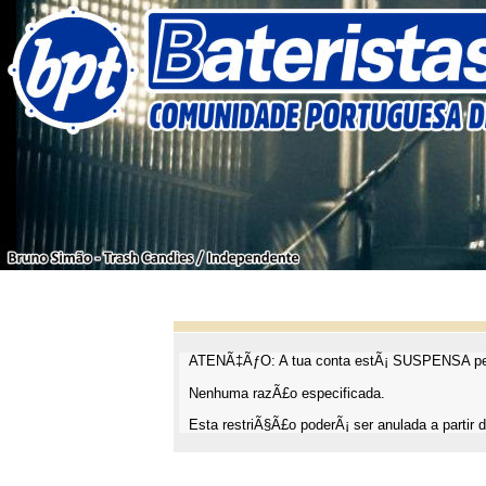
ATENÃ‡ÃƒO: A tua conta estÃ¡ SUSPENSA pel
Nenhuma razÃ£o especificada.
Esta restriÃ§Ã£o poderÃ¡ ser anulada a partir d