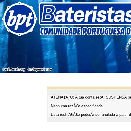
ATENÃ‡ÃƒO: A tua conta estÃ¡ SUSPENSA pel
Nenhuma razÃ£o especificada.
Esta restriÃ§Ã£o poderÃ¡ ser anulada a partir d