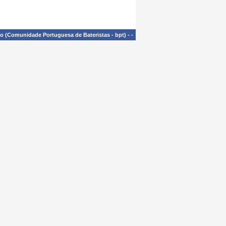
£o (Comunidade Portuguesa de Bateristas - bpt)
-
-