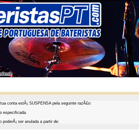
ua conta estÃ¡ SUSPENSA pela seguinte razÃ£o:
 especificada.
 poderÃ¡ ser anulada a partir de: