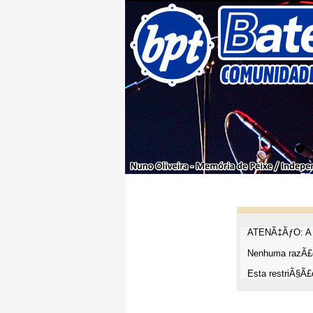
ATENÃ‡ÃƒO: A t
Nenhuma razÃ£o
Esta restriÃ§Ã£o