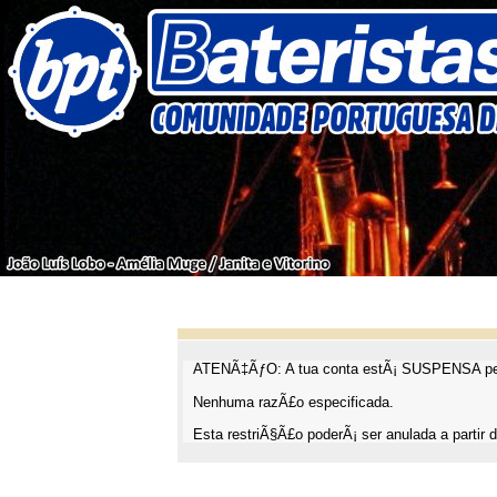
ATENÃ‡ÃƒO: A tua conta estÃ¡ SUSPENSA pel
Nenhuma razÃ£o especificada.
Esta restriÃ§Ã£o poderÃ¡ ser anulada a partir d