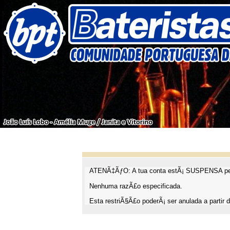
ATENÃ‡ÃƒO: A tua conta estÃ¡ SUSPENSA pel
Nenhuma razÃ£o especificada.
Esta restriÃ§Ã£o poderÃ¡ ser anulada a partir d