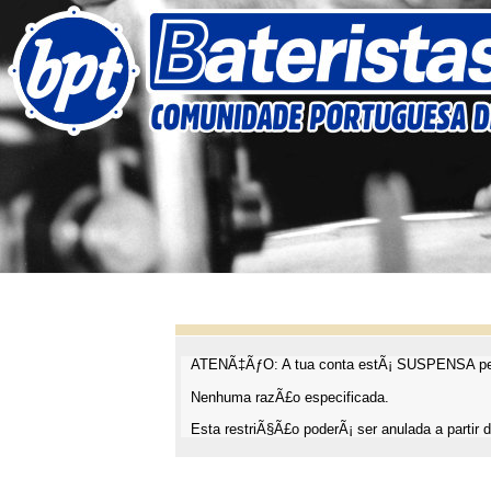
ATENÃ‡ÃƒO: A tua conta estÃ¡ SUSPENSA pel
Nenhuma razÃ£o especificada.
Esta restriÃ§Ã£o poderÃ¡ ser anulada a partir d