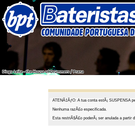
ATENÃ‡ÃƒO: A tua conta estÃ¡ SUSPENSA pel
Nenhuma razÃ£o especificada.
Esta restriÃ§Ã£o poderÃ¡ ser anulada a partir d