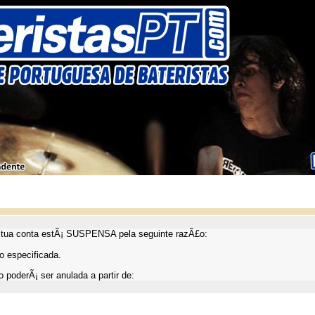
ua conta estÃ¡ SUSPENSA pela seguinte razÃ£o:
 especificada.
 poderÃ¡ ser anulada a partir de: