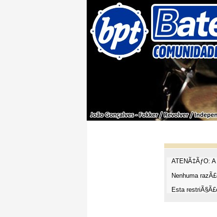
ATENÃ‡ÃƒO: A t
Nenhuma razÃ£o
Esta restriÃ§Ã£o