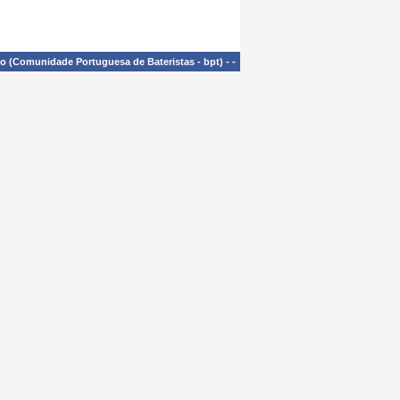
£o (Comunidade Portuguesa de Bateristas - bpt)
-
-