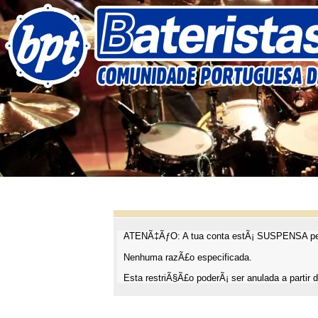
ATENÃ‡ÃƒO: A tua conta estÃ¡ SUSPENSA pel
Nenhuma razÃ£o especificada.
Esta restriÃ§Ã£o poderÃ¡ ser anulada a partir d