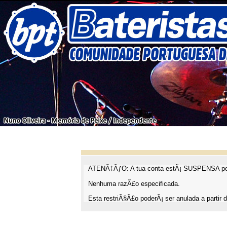
ATENÃ‡ÃƒO: A tua conta estÃ¡ SUSPENSA pel
Nenhuma razÃ£o especificada.
Esta restriÃ§Ã£o poderÃ¡ ser anulada a partir d