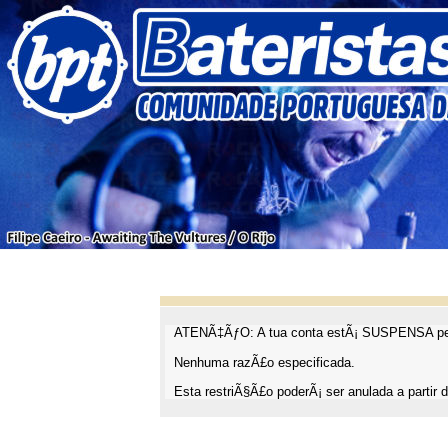
ATENÃ‡ÃƒO: A tua conta estÃ¡ SUSPENSA pel
Nenhuma razÃ£o especificada.
Esta restriÃ§Ã£o poderÃ¡ ser anulada a partir d