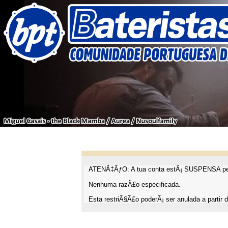
ATENÃ‡ÃƒO: A tua conta estÃ¡ SUSPENSA pel
Nenhuma razÃ£o especificada.
Esta restriÃ§Ã£o poderÃ¡ ser anulada a partir d