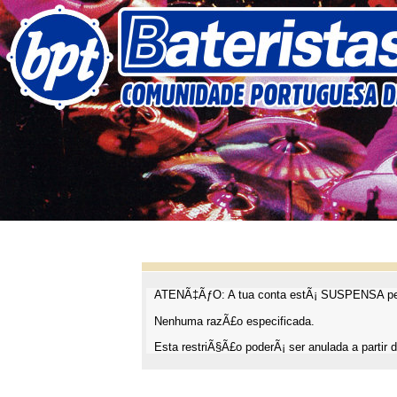
ATENÃ‡ÃƒO: A tua conta estÃ¡ SUSPENSA pel
Nenhuma razÃ£o especificada.
Esta restriÃ§Ã£o poderÃ¡ ser anulada a partir d