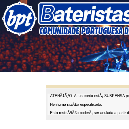
ATENÃ‡ÃƒO: A tua conta estÃ¡ SUSPENSA pel
Nenhuma razÃ£o especificada.
Esta restriÃ§Ã£o poderÃ¡ ser anulada a partir d