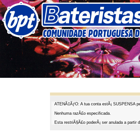
ATENÃ‡ÃƒO: A tua conta estÃ¡ SUSPENSA pel
Nenhuma razÃ£o especificada.
Esta restriÃ§Ã£o poderÃ¡ ser anulada a partir d