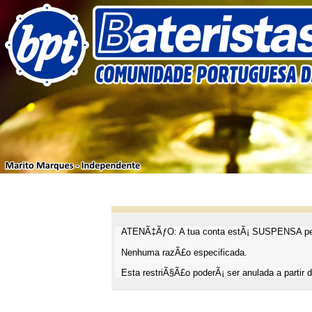
ATENÃ‡ÃƒO: A tua conta estÃ¡ SUSPENSA pel
Nenhuma razÃ£o especificada.
Esta restriÃ§Ã£o poderÃ¡ ser anulada a partir d