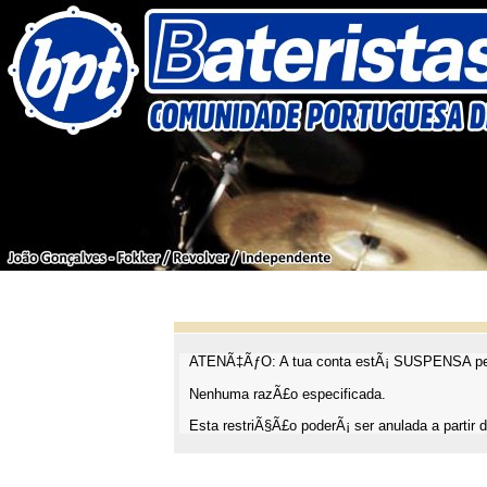
ATENÃ‡ÃƒO: A tua conta estÃ¡ SUSPENSA pel
Nenhuma razÃ£o especificada.
Esta restriÃ§Ã£o poderÃ¡ ser anulada a partir d