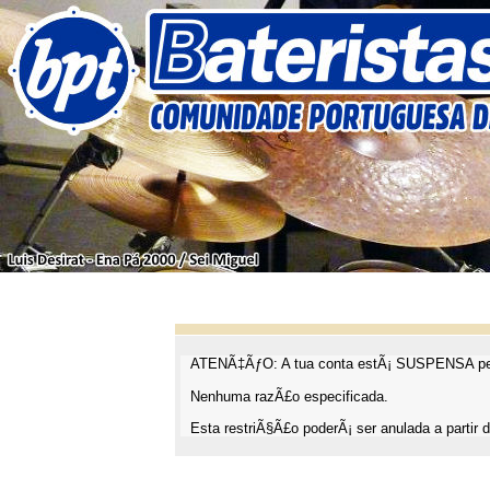
ATENÃ‡ÃƒO: A tua conta estÃ¡ SUSPENSA pel
Nenhuma razÃ£o especificada.
Esta restriÃ§Ã£o poderÃ¡ ser anulada a partir d