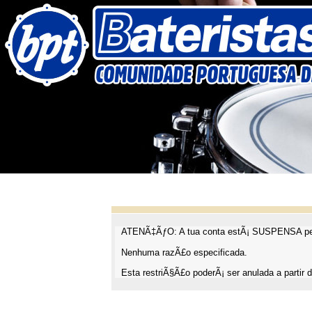
ATENÃ‡ÃƒO: A tua conta estÃ¡ SUSPENSA pel
Nenhuma razÃ£o especificada.
Esta restriÃ§Ã£o poderÃ¡ ser anulada a partir d