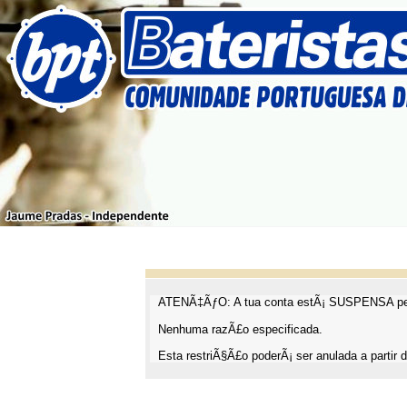
ATENÃ‡ÃƒO: A tua conta estÃ¡ SUSPENSA pel
Nenhuma razÃ£o especificada.
Esta restriÃ§Ã£o poderÃ¡ ser anulada a partir d