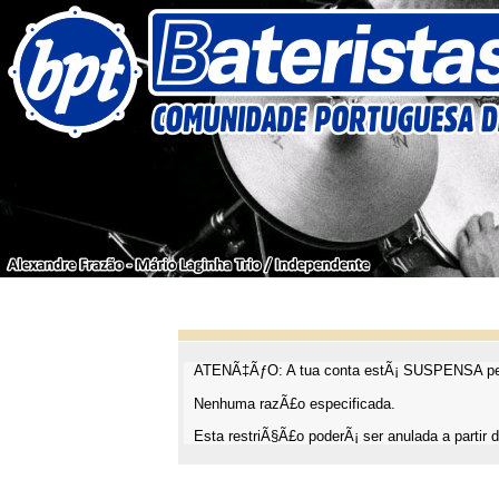
ATENÃ‡ÃƒO: A tua conta estÃ¡ SUSPENSA pel
Nenhuma razÃ£o especificada.
Esta restriÃ§Ã£o poderÃ¡ ser anulada a partir d