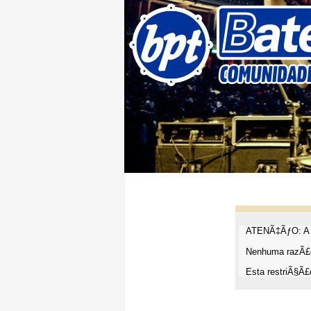
ATENÃ‡ÃƒO: A t
Nenhuma razÃ£o
Esta restriÃ§Ã£o