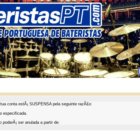
ua conta estÃ¡ SUSPENSA pela seguinte razÃ£o:
 especificada.
 poderÃ¡ ser anulada a partir de: