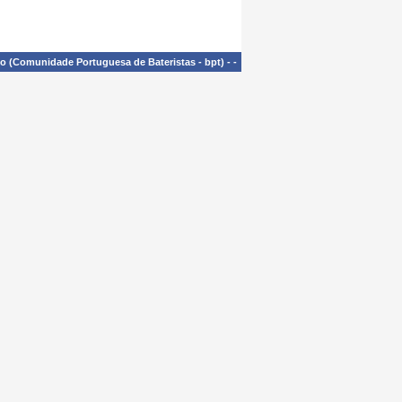
£o (Comunidade Portuguesa de Bateristas - bpt)
-
-