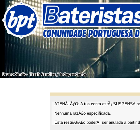
ATENÃ‡ÃƒO: A tua conta estÃ¡ SUSPENSA pel
Nenhuma razÃ£o especificada.
Esta restriÃ§Ã£o poderÃ¡ ser anulada a partir d