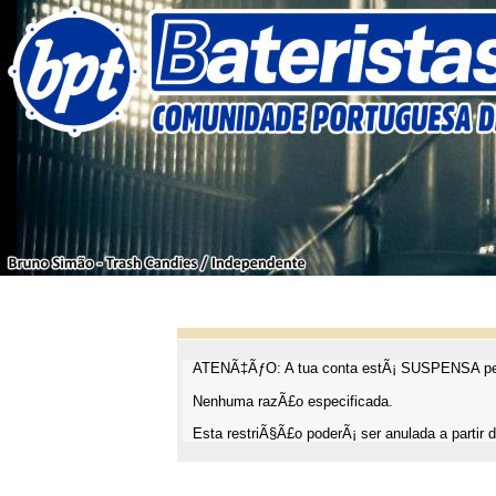
ATENÃ‡ÃƒO: A tua conta estÃ¡ SUSPENSA pel
Nenhuma razÃ£o especificada.
Esta restriÃ§Ã£o poderÃ¡ ser anulada a partir d