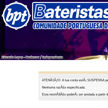
ATENÃ‡ÃƒO: A tua conta estÃ¡ SUSPENSA pel
Nenhuma razÃ£o especificada.
Esta restriÃ§Ã£o poderÃ¡ ser anulada a partir d