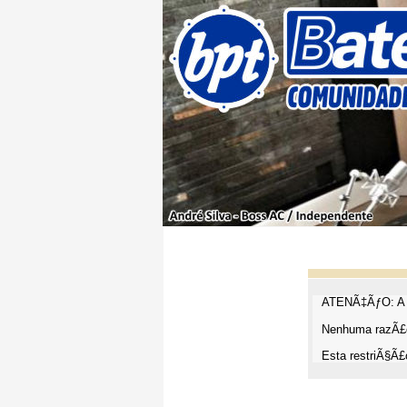
ATENÃ‡ÃƒO: A t
Nenhuma razÃ£o
Esta restriÃ§Ã£o