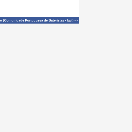
£o (Comunidade Portuguesa de Bateristas - bpt)
-
-