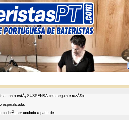
ua conta estÃ¡ SUSPENSA pela seguinte razÃ£o:
 especificada.
 poderÃ¡ ser anulada a partir de: