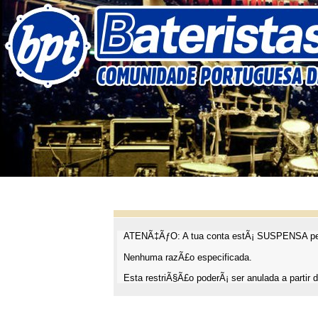
ATENÃ‡ÃƒO: A tua conta estÃ¡ SUSPENSA pel
Nenhuma razÃ£o especificada.
Esta restriÃ§Ã£o poderÃ¡ ser anulada a partir d