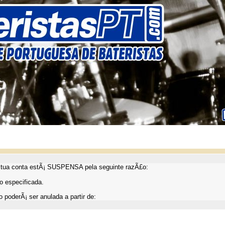
ua conta estÃ¡ SUSPENSA pela seguinte razÃ£o:
 especificada.
 poderÃ¡ ser anulada a partir de: