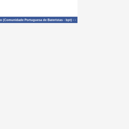
£o (Comunidade Portuguesa de Bateristas - bpt)
-
-