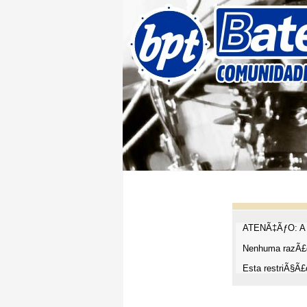
ATENÃ‡ÃƒO: A t
Nenhuma razÃ£o
Esta restriÃ§Ã£o