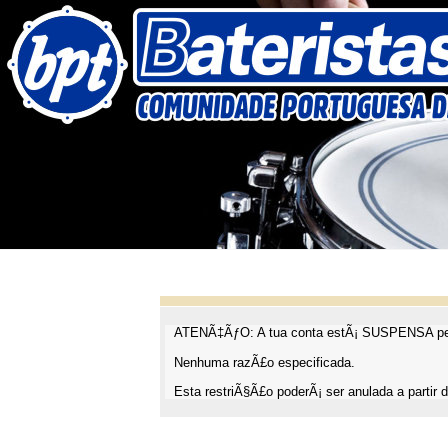
ATENÃ‡ÃƒO: A tua conta estÃ¡ SUSPENSA pel
Nenhuma razÃ£o especificada.
Esta restriÃ§Ã£o poderÃ¡ ser anulada a partir d