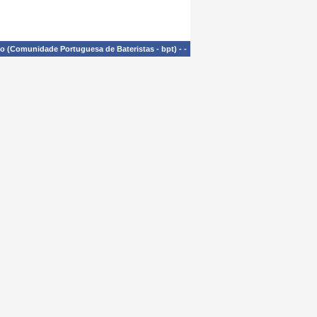
£o (Comunidade Portuguesa de Bateristas - bpt)
-
-