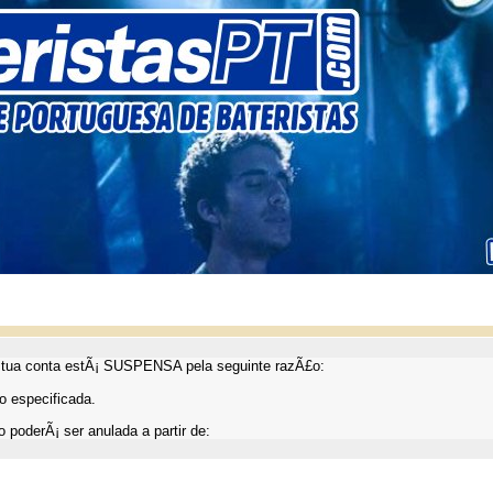
ua conta estÃ¡ SUSPENSA pela seguinte razÃ£o:
 especificada.
 poderÃ¡ ser anulada a partir de: