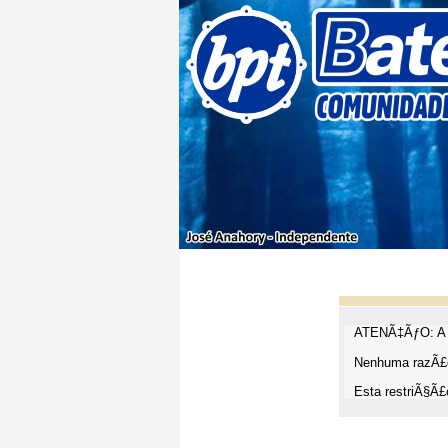
ATENÃ‡ÃƒO: A t
Nenhuma razÃ£o
Esta restriÃ§Ã£o