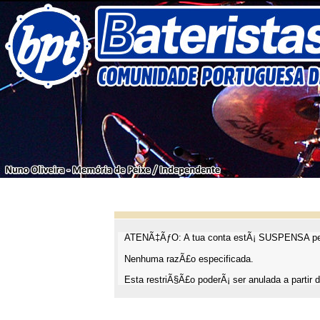
ATENÃ‡ÃƒO: A tua conta estÃ¡ SUSPENSA pel
Nenhuma razÃ£o especificada.
Esta restriÃ§Ã£o poderÃ¡ ser anulada a partir d