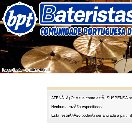
ATENÃ‡ÃƒO: A tua conta estÃ¡ SUSPENSA pel
Nenhuma razÃ£o especificada.
Esta restriÃ§Ã£o poderÃ¡ ser anulada a partir d