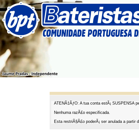
ATENÃ‡ÃƒO: A tua conta estÃ¡ SUSPENSA pel
Nenhuma razÃ£o especificada.
Esta restriÃ§Ã£o poderÃ¡ ser anulada a partir d