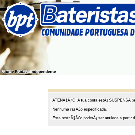
ATENÃ‡ÃƒO: A tua conta estÃ¡ SUSPENSA pel
Nenhuma razÃ£o especificada.
Esta restriÃ§Ã£o poderÃ¡ ser anulada a partir d