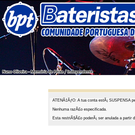
ATENÃ‡ÃƒO: A tua conta estÃ¡ SUSPENSA pel
Nenhuma razÃ£o especificada.
Esta restriÃ§Ã£o poderÃ¡ ser anulada a partir d