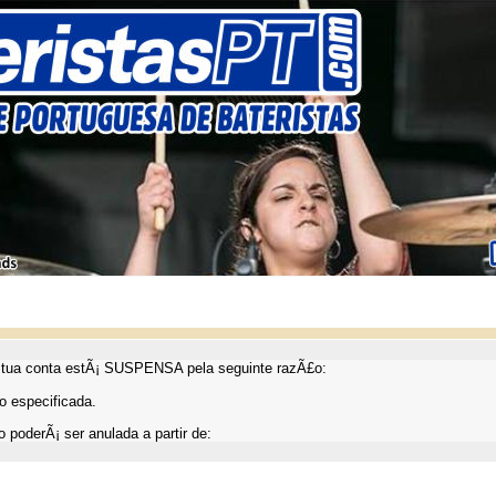
ua conta estÃ¡ SUSPENSA pela seguinte razÃ£o:
 especificada.
 poderÃ¡ ser anulada a partir de: