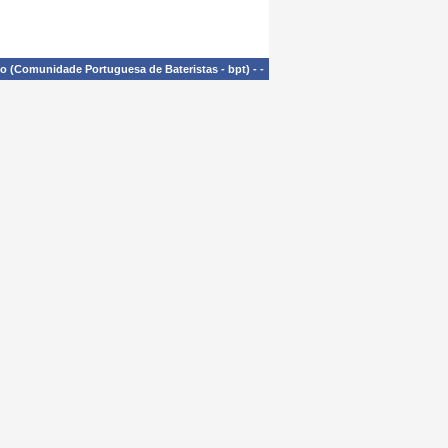
£o (Comunidade Portuguesa de Bateristas - bpt)
-
-