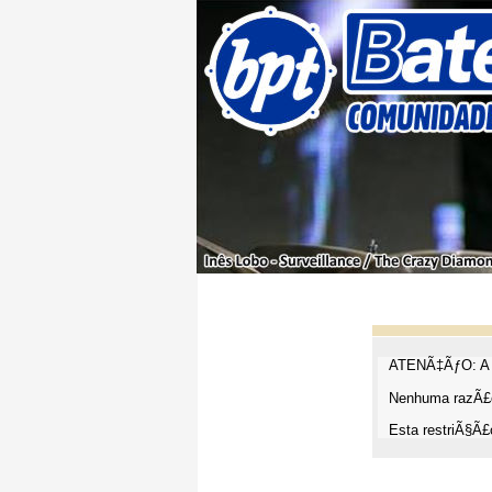
ATENÃ‡ÃƒO: A t
Nenhuma razÃ£o
Esta restriÃ§Ã£o