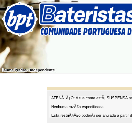
ATENÃ‡ÃƒO: A tua conta estÃ¡ SUSPENSA pel
Nenhuma razÃ£o especificada.
Esta restriÃ§Ã£o poderÃ¡ ser anulada a partir d