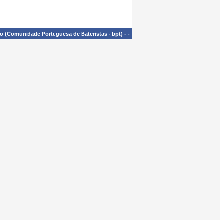
£o (Comunidade Portuguesa de Bateristas - bpt)
-
-