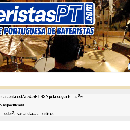
ua conta estÃ¡ SUSPENSA pela seguinte razÃ£o:
 especificada.
 poderÃ¡ ser anulada a partir de: