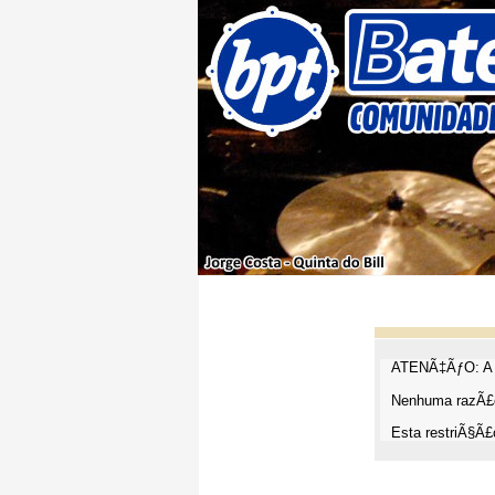
ATENÃ‡ÃƒO: A t
Nenhuma razÃ£o
Esta restriÃ§Ã£o