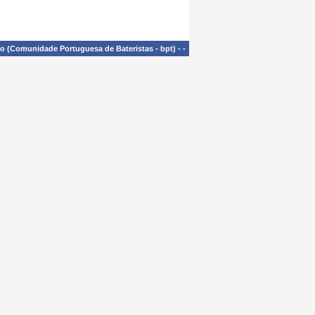
£o (Comunidade Portuguesa de Bateristas - bpt)
-
-