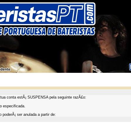
ua conta estÃ¡ SUSPENSA pela seguinte razÃ£o:
 especificada.
 poderÃ¡ ser anulada a partir de: