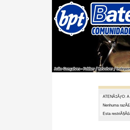
ATENÃ‡ÃƒO: A t
Nenhuma razÃ£o
Esta restriÃ§Ã£o