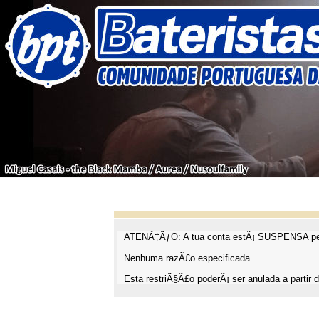
ATENÃ‡ÃƒO: A tua conta estÃ¡ SUSPENSA pel
Nenhuma razÃ£o especificada.
Esta restriÃ§Ã£o poderÃ¡ ser anulada a partir d