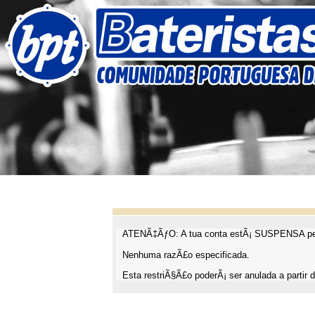
ATENÃ‡ÃƒO: A tua conta estÃ¡ SUSPENSA pel
Nenhuma razÃ£o especificada.
Esta restriÃ§Ã£o poderÃ¡ ser anulada a partir d