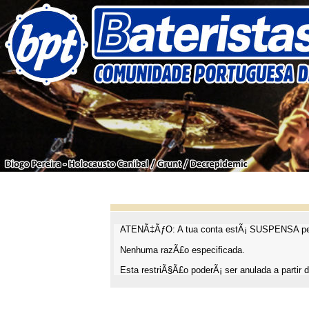
ATENÃ‡ÃƒO: A tua conta estÃ¡ SUSPENSA pel
Nenhuma razÃ£o especificada.
Esta restriÃ§Ã£o poderÃ¡ ser anulada a partir d